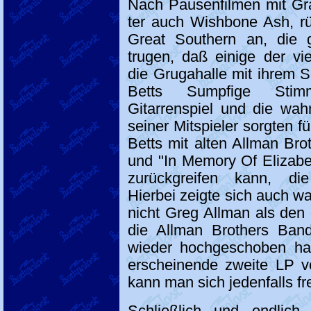
Nach Pausenfilmen mit Gr
ter auch Wishbone Ash, r
Great Southern an, die 
trugen, daß einige der vi
die Grugahalle mit ihrem 
Betts Sumpfige Stim
Gitarrenspiel und die wahr
seiner Mitspieler sorgten f
Betts mit alten Allman Bro
und "In Memory Of Elizabe
zurückgreifen kann, di
Hierbei zeigte sich auch w
nicht Greg Allman als den
die Allman Brothers Ban
wieder hochgeschoben hat
erscheinende zweite LP v
kann man sich jedenfalls fr
Schließlich und endlich 