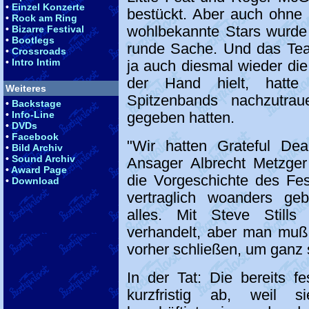
•
Einzel Konzerte
bestückt. Aber auch ohne
•
Rock am Ring
wohlbekannte Stars wurde
•
Bizarre Festival
•
Bootlegs
runde Sache. Und das Tea
•
Crossroads
•
Intro Intim
ja auch diesmal wieder die
der Hand hielt, hatte
Weiteres
Spitzenbands nachzutra
•
Backstage
•
Info-Line
gegeben hatten.
•
DVDs
•
Facebook
"Wir hatten Grateful Dea
•
Bild Archiv
•
Sound Archiv
Ansager Albrecht Metzge
•
Award Page
die Vorgeschichte des Fes
•
Download
vertraglich woanders ge
alles. Mit Steve Still
verhandelt, aber man muß 
vorher schließen, um ganz 
In der Tat: Die bereits f
kurzfristig ab, weil s