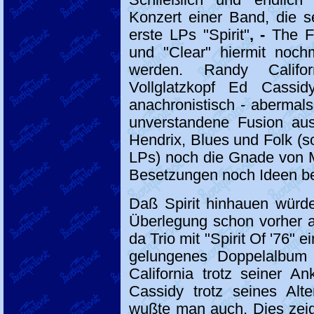
Konzert einer Band, die s
erste LPs "Spirit"
, -
The Fa
und "Clear" hiermit noc
werden. Randy Califo
Vollglatzkopf Ed Cassi
anachronistisch - abermals 
unverstandene Fusion aus
Hendrix, Blues und Folk (so
LPs) noch die Gnade von Ma
Besetzungen noch Ideen b
Daß Spirit hinhauen würd
Überlegung schon vorher 
da Trio mit "Spirit Of '76" 
gelungenes Doppelalbum
California trotz seiner 
Cassidy trotz seines Alte
wußte man auch. Dies zei