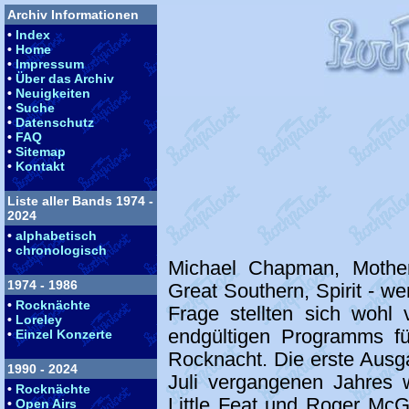
Archiv Informationen
•
Index
•
Home
•
Impressum
•
Über das Archiv
•
Neuigkeiten
•
Suche
•
Datenschutz
•
FAQ
•
Sitemap
•
Kontakt
Liste aller Bands 1974 -
2024
•
alphabetisch
•
chronologisch
Michael Chapman, Mother
1974 - 1986
Great Southern, Spirit - w
•
Rocknächte
Frage stellten sich wohl 
•
Loreley
endgültigen Programms fü
•
Einzel Konzerte
Rocknacht. Die erste Ausg
1990 - 2024
Juli vergangenen Jahres 
•
Rocknächte
Little Feat und Roger McG
•
Open Airs