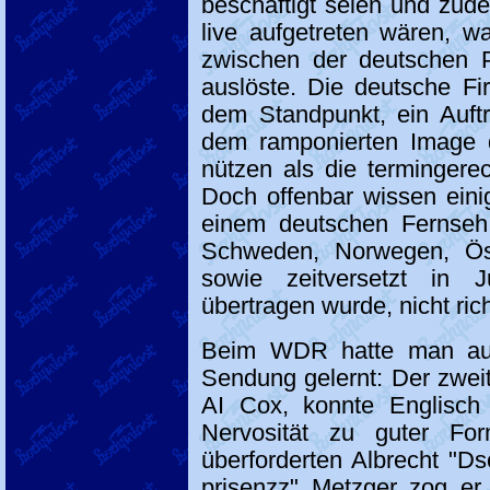
beschäftigt seien und zud
live aufgetreten wären, w
zwischen der deutschen P
auslöste. Die deutsche F
dem Standpunkt, ein Auftr
dem ramponierten Image 
nützen als die termingerec
Doch offenbar wissen einig
einem deutschen Fernseh F
Schweden, Norwegen, Ös
sowie zeitversetzt in 
übertragen wurde, nicht ric
Beim WDR hatte man aus
Sendung gelernt: Der zwei
AI Cox, konnte Englisch u
Nervosität zu guter F
überforderten Albrecht "Ds
prisenzz" Metzger zog er