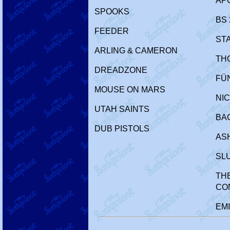
AP
SPOOKS
BS 
FEEDER
ST
ARLING & CAMERON
TH
DREADZONE
FÜ
MOUSE ON MARS
NI
UTAH SAINTS
BA
DUB PISTOLS
AS
SL
THE
CO
EMI