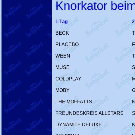
Knorkator beim
1.Tag
2
BECK
PLACEBO
F
WEEN
MUSE
COLDPLAY
M
MOBY
THE MOFFATTS
K
FREUNDESKREIS ALLSTARS
S
DYNAMITE DELUXE