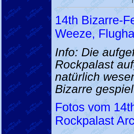
14th Bizarre-Fe
Weeze, Flugha
Info: Die aufg
Rockpalast au
natürlich wese
Bizarre gespielt
Fotos vom 14th
Rockpalast Arc