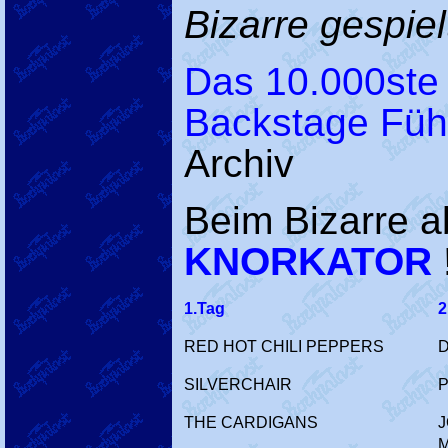
Bizarre gespielt
Das 10.000ste 
Backstage Füh
Archiv
Beim Bizarre a
KNORKATOR
1.Tag
2
RED HOT CHILI PEPPERS
D
SILVERCHAIR
P
THE CARDIGANS