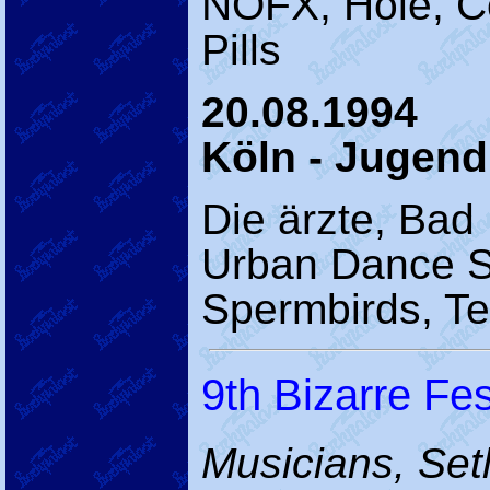
NOFX, Hole, C
Pills
20.08.1994
Köln - Jugend
Die ärzte, Bad
Urban Dance Sq
Spermbirds, Te
9th Bizarre Fes
Musicians, Setl