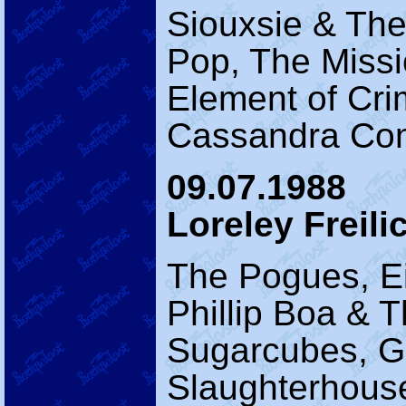
Siouxsie & Th
Pop, The Missi
Element of Cr
Cassandra Com
09.07.1988
Loreley Freil
The Pogues, E
Phillip Boa & 
Sugarcubes, Gu
Slaughterhous