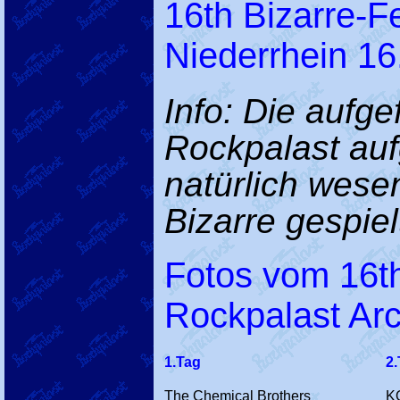
16th Bizarre-F
Niederrhein 16
Info: Die aufg
Rockpalast au
natürlich wese
Bizarre gespielt
Fotos vom 16th
Rockpalast Arc
1.Tag
2
The Chemical Brothers
K