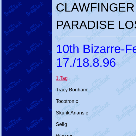
CLAWFINGER
PARADISE LO
10th Bizarre-Fe
17./18.8.96
1.Tag
Tracy Bonham
Tocotronic
Skunk Anansie
Selig
Weezer