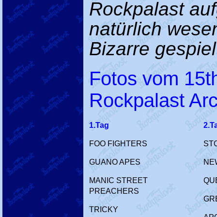
Rockpalast au
natürlich wese
Bizarre gespielt
Fotos vom 15th
Rockpalast Arc
1.Tag
2.T
FOO FIGHTERS
ST
GUANO APES
NE
MANIC STREET
QU
PREACHERS
GR
TRICKY