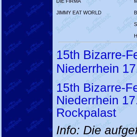
DIE FIRMA
M
JIMMY EAT WORLD
15th Bizarre-F
Niederrhein 17
15th Bizarre-F
Niederrhein 1
Rockpalast
Info: Die aufg