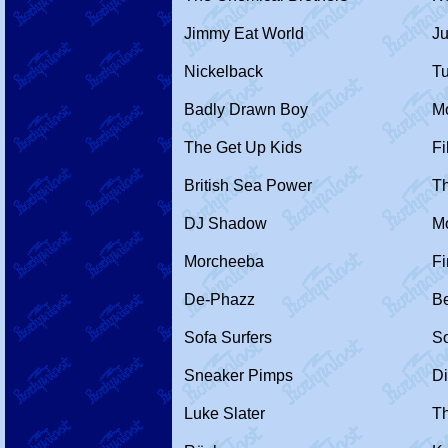
Jimmy Eat World
Ju
Nickelback
T
Badly Drawn Boy
M
The Get Up Kids
Fi
British Sea Power
T
DJ Shadow
M
Morcheeba
Fi
De-Phazz
Be
Sofa Surfers
S
Sneaker Pimps
Di
Luke Slater
Th