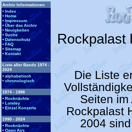
Archiv Informationen
•
Index
•
Home
•
Impressum
•
Über das Archiv
•
Neuigkeiten
Rockpalast b
•
Suche
•
Datenschutz
•
FAQ
•
Sitemap
•
Kontakt
Liste aller Bands 1974 -
2024
Die Liste 
•
alphabetisch
•
chronologisch
Vollständigke
1974 - 1986
Seiten im
•
Rocknächte
•
Loreley
Rockpalast 
•
Einzel Konzerte
1990 - 2024
2004 sind
•
Rocknächte
•
Open Airs