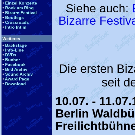
•
Einzel Konzerte
Siehe auch:
•
Rock am Ring
•
Bizarre Festival
Bizarre Festiv
•
Bootlegs
•
Crossroads
•
Intro Intim
Weiteres
•
Backstage
•
Info-Line
•
DVDs
•
Bücher
•
Facebook
Die ersten Biz
•
Bild Archiv
•
Sound Archiv
seit d
•
Award Page
•
Download
10.07. - 11.07
Berlin Waldbü
Freilichtbühn