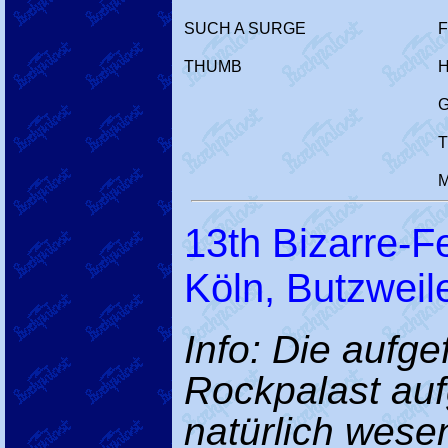
SUCH A SURGE
THUMB
M
13th Bizarre-Fe
Köln, Butzweil
Info: Die aufg
Rockpalast au
natürlich wese