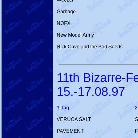
Garbage
NOFX
New Model Army
Nick Cave and the Bad Seeds
11th Bizarre-Fe
15.-17.08.97
1.Tag
2
VERUCA SALT
S
PAVEMENT