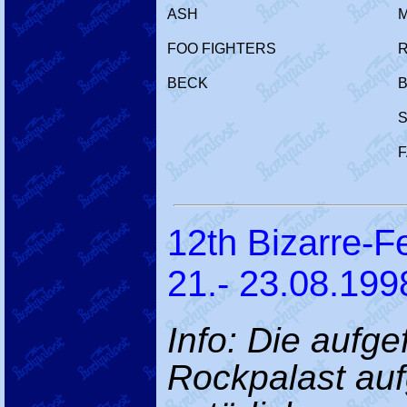
ASH
FOO FIGHTERS
R
BECK
F
12th Bizarre-Fe
21.- 23.08.199
Info: Die aufg
Rockpalast au