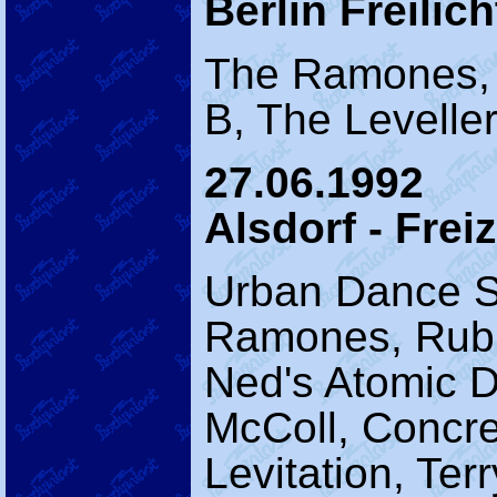
Berlin Freilic
The Ramones, 
B, The Levelle
27.06.1992
Alsdorf - Frei
Urban Dance S
Ramones, Rubi
Ned's Atomic Du
McColl, Concre
Levitation, Ter