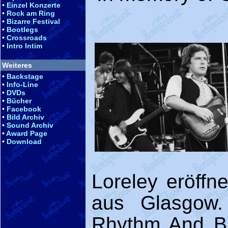
•
Einzel Konzerte
•
Rock am Ring
•
Bizarre Festival
•
Bootlegs
•
Crossroads
•
Intro Intim
Weiteres
•
Backstage
•
Info-Line
•
DVDs
•
Bücher
•
Facebook
•
Bild Archiv
•
Sound Archiv
•
Award Page
•
Download
Loreley eröff
aus Glasgow.
Rhythm And Bl