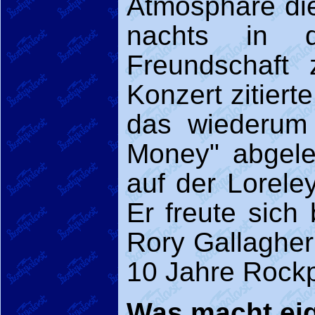
Atmosphäre die
nachts in d
Freundschaft
Konzert zitiert
das wiederum 
Money" abgelei
auf der Lorele
Er freute sich
Rory Gallagher 
10 Jahre Rockp
Was macht eige