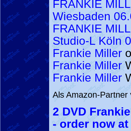
FRANKIE MILLE
Wiesbaden 06.
FRANKIE MILL
Studio-L Köln 
Frankie Miller
of
Frankie Miller
W
Frankie Miller
W
Als Amazon-Partner v
2 DVD Frankie 
- order now a