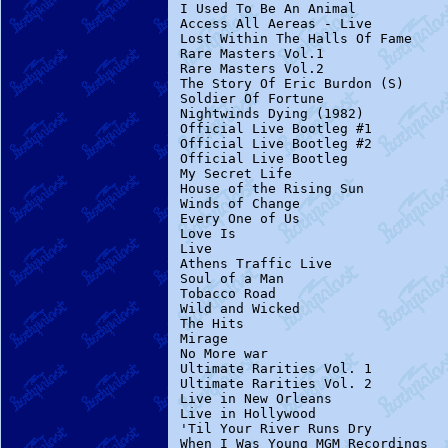
I Used To Be An Animal            
Access All Aereas - Live          
Lost Within The Halls Of Fame     
Rare Masters Vol.1                
Rare Masters Vol.2                
The Story Of Eric Burdon (S)      
Soldier Of Fortune                
Nightwinds Dying (1982)          
Official Live Bootleg #1          
Official Live Bootleg #2          
Official Live Bootleg             
My Secret Life                    
House of the Rising Sun           
Winds of Change                   
Every One of Us                   
Love Is                           
Live                              
Athens Traffic Live               
Soul of a Man                     
Tobacco Road                      
Wild and Wicked                   
The Hits                          
Mirage                            
No More war                       
Ultimate Rarities Vol. 1          
Ultimate Rarities Vol. 2          
Live in New Orleans               
Live in Hollywood                 
'Til Your River Runs Dry          
When I Was Young MGM Recordings   