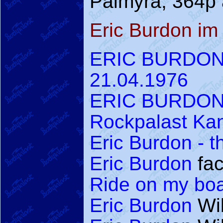
Palmyra, 364p
Eric Burdon im 
ERIC BURDON 
21.04.1976
ERIC BURDON 
Rockpalast Kan
Eric Burdon - t
Eric Burdon
fa
Ride on my boa
Eric Burdon
Wik