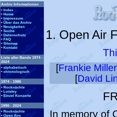
Archiv Informationen
•
Index
•
Home
•
Impressum
•
Über das Archiv
•
Neuigkeiten
1. Open Air F
•
Suche
•
Datenschutz
•
FAQ
•
Sitemap
•
Kontakt
Thi
Liste aller Bands 1974 -
2024
[
Frankie Miller
•
alphabetisch
•
chronologisch
[
David Li
1974 - 1986
•
Rocknächte
•
Loreley
FR
•
Einzel Konzerte
1990 - 2024
In memory of 
•
Rocknächte
•
Open Airs