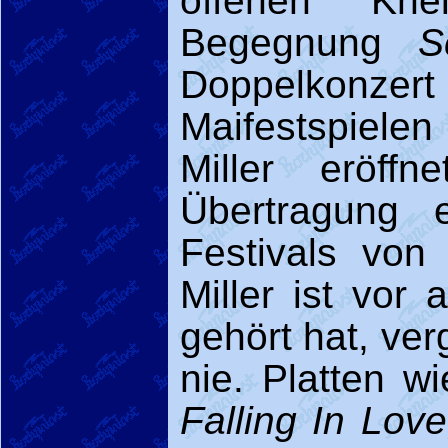
offenen Kn
Begegnung
S
Doppelkonzert
Maifestspielen
Miller eröff
Übertragung 
Festivals von
Miller ist vor
gehört hat, ve
nie. Platten w
Falling In Lo