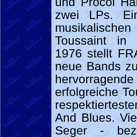
und Procol Har
zwei LPs. Ei
musikalischen 
Toussaint in
1976 stellt F
neue Bands zus
hervorragend
erfolgreiche To
respektiertes
And Blues. Vie
Seger - bez