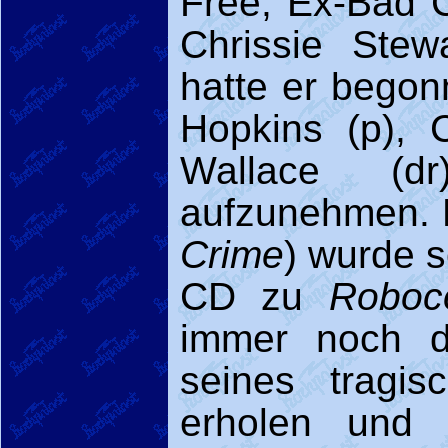
Free, Ex-Bad 
Chrissie Stew
hatte er begon
Hopkins (p), 
Wallace (d
aufzunehmen. 
Crime
) wurde s
CD zu
Roboc
immer noch d
seines tragis
erholen und s