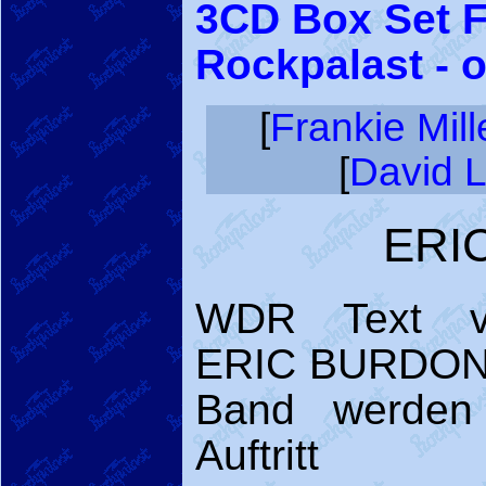
3CD Box Set Fr
Rockpalast - 
[
Frankie Mill
[
David L
ERI
WDR Text v
ERIC BURDON 
Band werden 
Auftrit