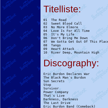
Titelliste:
01  The Road                      
02  Sweet Blood Call              
03  No More Elmore                
04  Love Is For All Time          
05  It's My Life                  
06  Don't Bring Me Down           
07  We Gotta Get Out Of This Place
08  Tango                         
09  Heart Attack                  
Discography:
Eric Burdon Declares War          
The Black Man´s Burdon            
Sun Secrets                      
Stop                             
Survivor                          
Power Company                     
That´s Live                       
Darkness, Darkness                
The Last Drive                    
Eric Burdon Band (Comeback)       