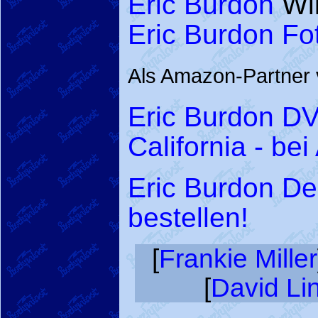
Eric Burdon
Wik
Eric Burdon Fo
Als Amazon-Partner v
Eric Burdon DV
California - be
Eric Burdon De
bestellen!
[
Frankie Miller
[
David Li