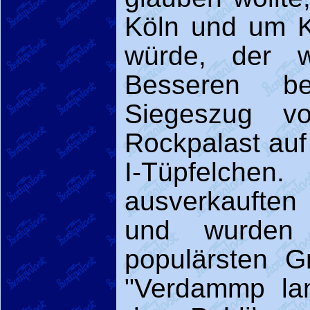
Köln und um 
würde, der w
Besseren be
Siegeszug v
Rockpalast auf
I-Tüpfelc
ausverkaufte
und wurden 
populärsten G
"Verdammp lan