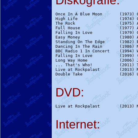
Diskografie:
Once In A Blue Moon       (1973) C
High Life                 (1974) C
The Rock                  (1975) A
Full House                (1977) A
Falling In Love           (1979) C
Easy Money                (1980) A
Standing On The Edge      (1982) E
Dancing In The Rain       (1986) M
BBC Radio 1 In Concert    (1994) W
Falling In Love           (1999) (
Long Way Home             (2006) J
... That's Who!           (2011) 
Live at Rockpalast        (2013) M
Double Take               (2016) U
DVD:
Live at Rockpalast        (2013) M
Internet: